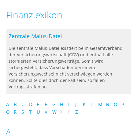
Finanzlexikon
Zentrale Malus-Datei
Die zentrale Malus-Datei existiert beim Gesamtverband
der Versicherungswirtschaft (GDV) und enthält alle
stornierten Versicherungsverträge. Somit wird
sichergestellt, dass Vorschäden bei einem
Versicherungswechsel nicht verschwiegen werden
können. Sollte dies doch der Fall sein, so fallen
Vertragsstrafen an.
A
B
C
D
E
F
G
H
I
J
K
L
M
N
O
P
Q
R
S
T
U
V
W
X
Y
Z
A