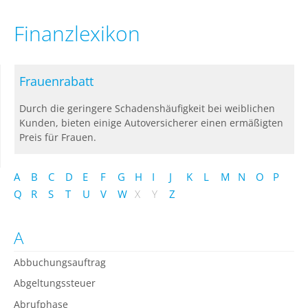
Finanzlexikon
Frauenrabatt
Durch die geringere Schadenshäufigkeit bei weiblichen
Kunden, bieten einige Autoversicherer einen ermäßigten
Preis für Frauen.
A
B
C
D
E
F
G
H
I
J
K
L
M
N
O
P
Q
R
S
T
U
V
W
X
Y
Z
A
Abbuchungsauftrag
Abgeltungssteuer
Abrufphase