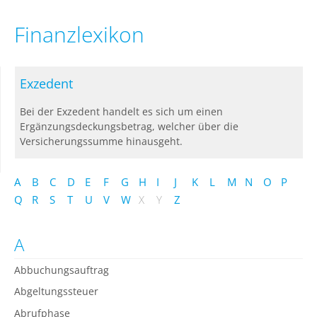
Finanzlexikon
Exzedent
Bei der Exzedent handelt es sich um einen
Ergänzungsdeckungsbetrag, welcher über die
Versicherungssumme hinausgeht.
A
B
C
D
E
F
G
H
I
J
K
L
M
N
O
P
Q
R
S
T
U
V
W
X
Y
Z
A
Abbuchungsauftrag
Abgeltungssteuer
Abrufphase