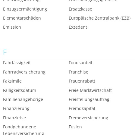
Einzugsermächtigung
Ersatzkasse
Elementarschäden
Europäische Zentralbank (EZB)
Emission
Exzedent
F
Fahrlässigkeit
Fondsanteil
Fahrradversicherung
Franchise
Faksimile
Frauenrabatt
Fälligkeitsdatum
Freie Marktwirtschaft
Familienangehörige
Freistellungsauftrag
Finanzierung
Fremdkapital
Finanzkrise
Fremdversicherung
Fondgebundene
Fusion
Lebensversicherung