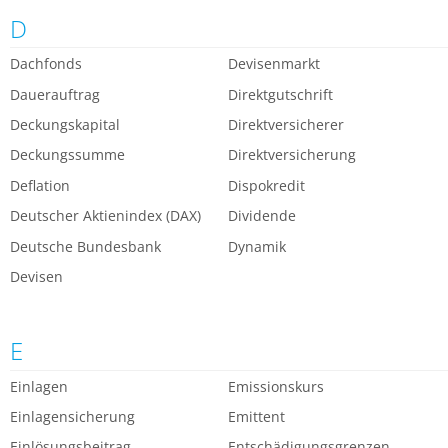
D
Dachfonds
Devisenmarkt
Dauerauftrag
Direktgutschrift
Deckungskapital
Direktversicherer
Deckungssumme
Direktversicherung
Deflation
Dispokredit
Deutscher Aktienindex (DAX)
Dividende
Deutsche Bundesbank
Dynamik
Devisen
E
Einlagen
Emissionskurs
Einlagensicherung
Emittent
Einlösungsbeitrag
Entschädigungsgrenzen