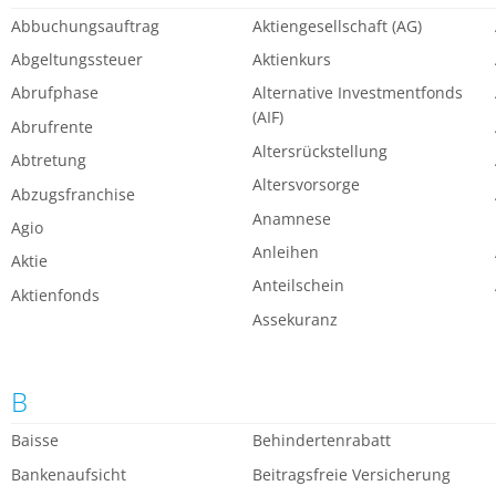
Abbuchungsauftrag
Aktiengesellschaft (AG)
Abgeltungssteuer
Aktienkurs
Abrufphase
Alternative Investmentfonds
(AIF)
Abrufrente
Altersrückstellung
Abtretung
Altersvorsorge
Abzugsfranchise
Anamnese
Agio
Anleihen
Aktie
Anteilschein
Aktienfonds
Assekuranz
B
Baisse
Behindertenrabatt
Bankenaufsicht
Beitragsfreie Versicherung