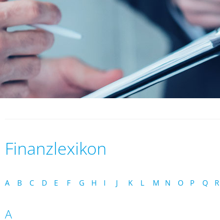
Finanzlexikon
A
B
C
D
E
F
G
H
I
J
K
L
M
N
O
P
Q
R
A