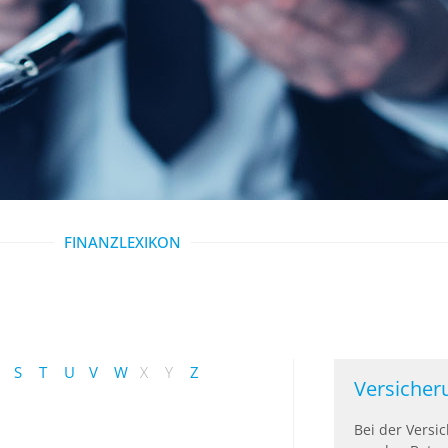
FINANZLEXIKON
S
T
U
V
W
X
Y
Z
Versiche
Bei der Vers