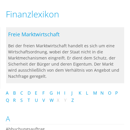
Finanzlexikon
Freie Marktwirtschaft
Bei der freien Marktwirtschaft handelt es sich um eine
Wirtschaftsordnung, wobei der Staat nicht in die
Marktmechanismen eingreift. Er dient dem Schutz, der
Sicherheit der Bürger und deren Eigentum. Der Markt
wird ausschließlich von dem Verhältnis von Angebot und
Nachfrage geregelt.
A
B
C
D
E
F
G
H
I
J
K
L
M
N
O
P
Q
R
S
T
U
V
W
X
Y
Z
A
Abbuchungsauftrag