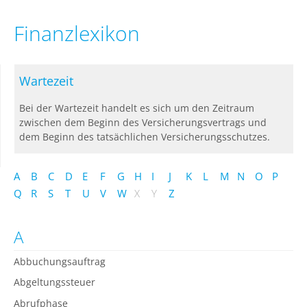
Finanzlexikon
Wartezeit
Bei der Wartezeit handelt es sich um den Zeitraum
zwischen dem Beginn des Versicherungsvertrags und
dem Beginn des tatsächlichen Versicherungsschutzes.
A
B
C
D
E
F
G
H
I
J
K
L
M
N
O
P
Q
R
S
T
U
V
W
X
Y
Z
A
Abbuchungsauftrag
Abgeltungssteuer
Abrufphase