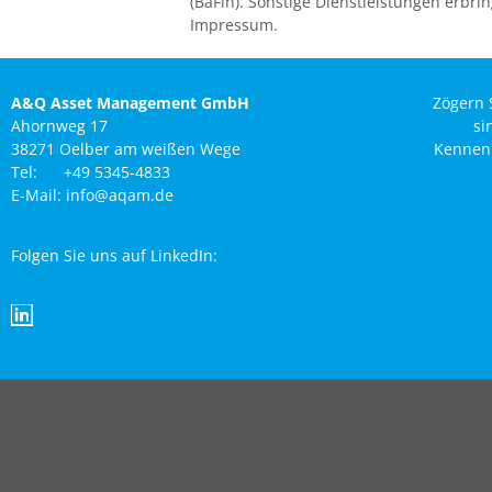
(BaFin). Sonstige Dienstleistungen erb
Impressum.
A&Q Asset Management GmbH
Zögern 
Ahornweg 17
si
38271 Oelber am weißen Wege
Kennenl
Tel: +49 5345-4833
E-Mail: info@aqam.de
Folgen Sie uns auf LinkedIn: