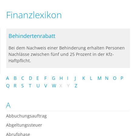
Finanzlexikon
Behindertenrabatt
Bei dem Nachweis einer Behinderung erhalten Personen
Nachlässe zwischen fünf und 25 Prozent in der Kfz-
Haftpflicht.
A
B
C
D
E
F
G
H
I
J
K
L
M
N
O
P
Q
R
S
T
U
V
W
X
Y
Z
A
Abbuchungsauftrag
Abgeltungssteuer
Abrufphase