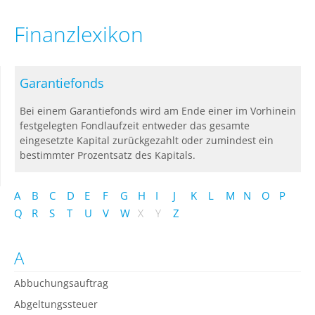
Finanzlexikon
Garantiefonds
Bei einem Garantiefonds wird am Ende einer im Vorhinein
festgelegten Fondlaufzeit entweder das gesamte
eingesetzte Kapital zurückgezahlt oder zumindest ein
bestimmter Prozentsatz des Kapitals.
A
B
C
D
E
F
G
H
I
J
K
L
M
N
O
P
Q
R
S
T
U
V
W
X
Y
Z
A
Abbuchungsauftrag
Abgeltungssteuer