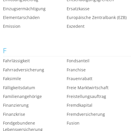
Einzugsermächtigung
Ersatzkasse
Elementarschäden
Europäische Zentralbank (EZB)
Emission
Exzedent
F
Fahrlässigkeit
Fondsanteil
Fahrradversicherung
Franchise
Faksimile
Frauenrabatt
Fälligkeitsdatum
Freie Marktwirtschaft
Familienangehörige
Freistellungsauftrag
Finanzierung
Fremdkapital
Finanzkrise
Fremdversicherung
Fondgebundene
Fusion
Lebensversicherung