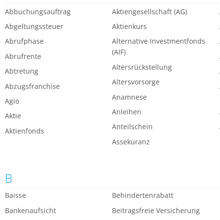
Abbuchungsauftrag
Aktiengesellschaft (AG)
Abgeltungssteuer
Aktienkurs
Abrufphase
Alternative Investmentfonds
(AIF)
Abrufrente
Altersrückstellung
Abtretung
Altersvorsorge
Abzugsfranchise
Anamnese
Agio
Anleihen
Aktie
Anteilschein
Aktienfonds
Assekuranz
B
Baisse
Behindertenrabatt
Bankenaufsicht
Beitragsfreie Versicherung