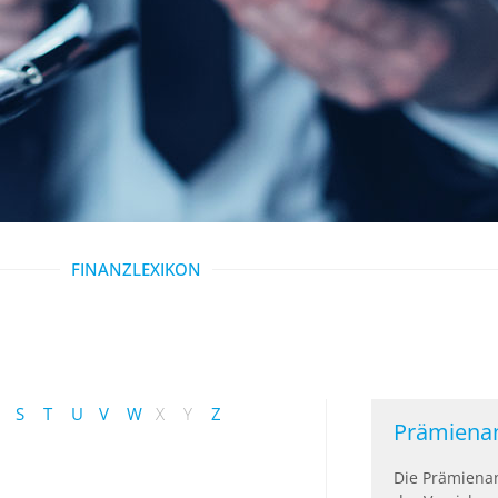
FINANZLEXIKON
S
T
U
V
W
X
Y
Z
Prämiena
Die Prämienan