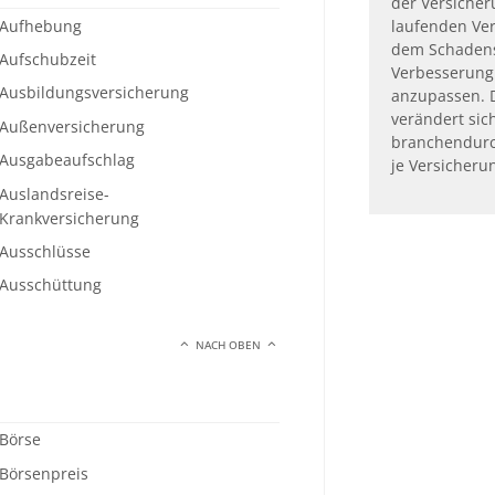
der Versicher
Aufhebung
laufenden Ver
dem Schadens
Aufschubzeit
Verbesserung
Ausbildungsversicherung
anzupassen. D
verändert sic
Außenversicherung
branchendurc
Ausgabeaufschlag
je Versicherun
Auslandsreise-
Krankversicherung
Ausschlüsse
Ausschüttung
NACH OBEN
Börse
Börsenpreis