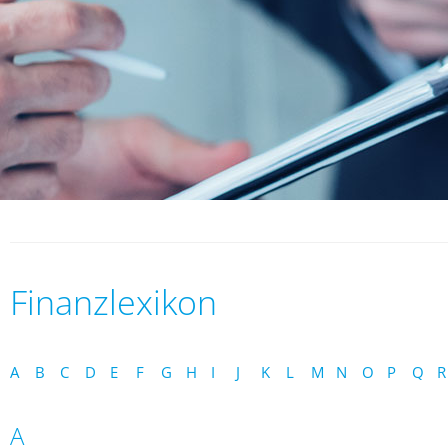
Finanzlexikon
A
B
C
D
E
F
G
H
I
J
K
L
M
N
O
P
Q
R
A