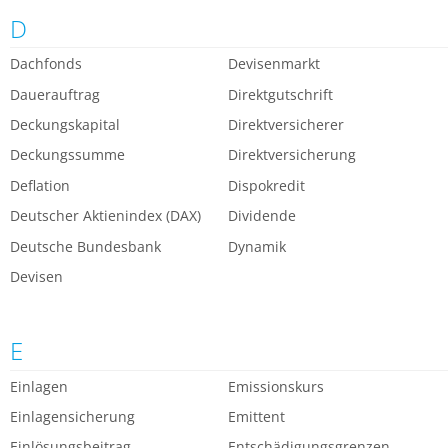
D
Dachfonds
Devisenmarkt
Dauerauftrag
Direktgutschrift
Deckungskapital
Direktversicherer
Deckungssumme
Direktversicherung
Deflation
Dispokredit
Deutscher Aktienindex (DAX)
Dividende
Deutsche Bundesbank
Dynamik
Devisen
E
Einlagen
Emissionskurs
Einlagensicherung
Emittent
Einlösungsbeitrag
Entschädigungsgrenzen