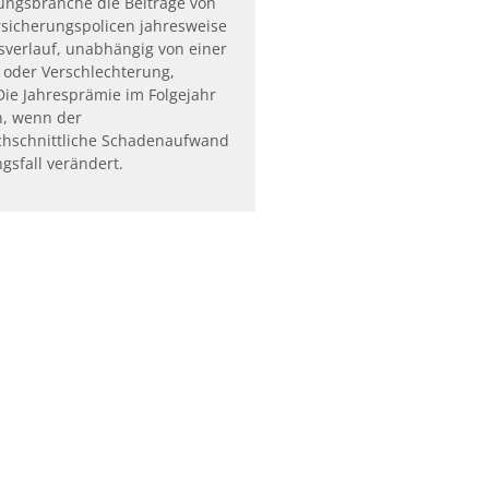
ungsbranche die Beiträge von
sicherungspolicen jahresweise
verlauf, unabhängig von einer
 oder Verschlechterung,
ie Jahresprämie im Folgejahr
h, wenn der
hschnittliche Schadenaufwand
gsfall verändert.