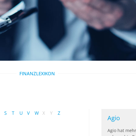
FINANZLEXIKON
S
T
U
V
W
X
Y
Z
Agio
Agio hat meh