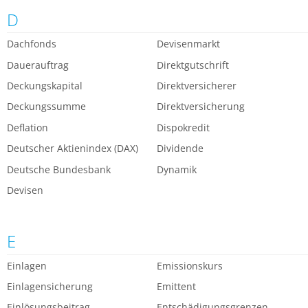
D
Dachfonds
Devisenmarkt
Dauerauftrag
Direktgutschrift
Deckungskapital
Direktversicherer
Deckungssumme
Direktversicherung
Deflation
Dispokredit
Deutscher Aktienindex (DAX)
Dividende
Deutsche Bundesbank
Dynamik
Devisen
E
Einlagen
Emissionskurs
Einlagensicherung
Emittent
Einlösungsbeitrag
Entschädigungsgrenzen