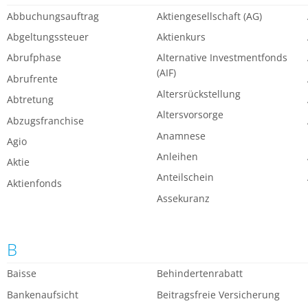
Abbuchungsauftrag
Aktiengesellschaft (AG)
Abgeltungssteuer
Aktienkurs
Abrufphase
Alternative Investmentfonds
(AIF)
Abrufrente
Altersrückstellung
Abtretung
Altersvorsorge
Abzugsfranchise
Anamnese
Agio
Anleihen
Aktie
Anteilschein
Aktienfonds
Assekuranz
B
Baisse
Behindertenrabatt
Bankenaufsicht
Beitragsfreie Versicherung