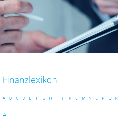
Finanzlexikon
A
B
C
D
E
F
G
H
I
J
K
L
M
N
O
P
Q
R
A