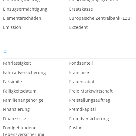
Einzugsermächtigung
Ersatzkasse
Elementarschäden
Europäische Zentralbank (EZB)
Emission
Exzedent
F
Fahrlässigkeit
Fondsanteil
Fahrradversicherung
Franchise
Faksimile
Frauenrabatt
Fälligkeitsdatum
Freie Marktwirtschaft
Familienangehörige
Freistellungsauftrag
Finanzierung
Fremdkapital
Finanzkrise
Fremdversicherung
Fondgebundene
Fusion
Lebensversicherung