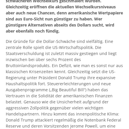
schwächeren Wechselkurs geschmälert wurden.
Gleichzeitig eröffnen die aktuellen Wechselkursniveaus
aber auch neue Chancen, denn amerikanische Wertpapiere
sind aus Euro-Sicht nun günstiger zu haben. Wer
günstigere Alternativen abseits des Dollars sucht, wird
aber ebenfalls noch fündig.
Die Gründe für die Dollar-Schwäche sind vielfältig. Eine
zentrale Rolle spielt die US-Wirtschaftspolitik. Die
Staatsverschuldung ist zuletzt massiv gestiegen und liegt
inzwischen bei über sechs Prozent des
Bruttoinlandsprodukts. Ein Defizit, wie man es sonst nur aus
klassischen Krisenzeiten kennt. Gleichzeitig setzt die US-
Regierung unter Präsident Donald Trump ihre expansive
Haushaltspolitik fort. Steuererleichterungen und neue
Ausgabenprogramme („Big Beautiful Bill“) haben das
Vertrauen in die Solidität der amerikanischen Finanzen
belastet. Genauso wie die Unsicherheit aufgrund der
aggressiven Zollpolitik gegenüber vielen wichtigen
Handelspartnern. Hinzu kommt das innenpolitische Klima:
Donald Trump attackiert regelmäßig die Notenbank Federal
Reserve und deren Vorsitzenden Jerome Powell, um eine