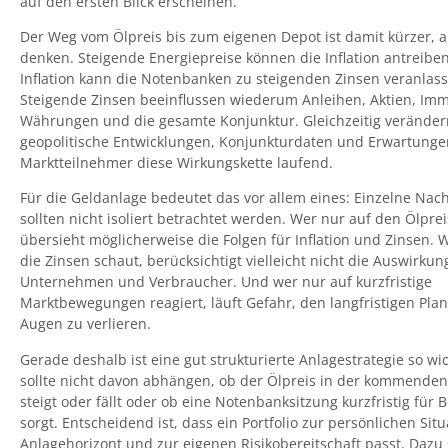
auf den ersten Blick erscheinen.
Der Weg vom Ölpreis bis zum eigenen Depot ist damit kürzer, al
denken. Steigende Energiepreise können die Inflation antreibe
Inflation kann die Notenbanken zu steigenden Zinsen veranlass
Steigende Zinsen beeinflussen wiederum Anleihen, Aktien, Imm
Währungen und die gesamte Konjunktur. Gleichzeitig veränder
geopolitische Entwicklungen, Konjunkturdaten und Erwartunge
Marktteilnehmer diese Wirkungskette laufend.
Für die Geldanlage bedeutet das vor allem eines: Einzelne Nac
sollten nicht isoliert betrachtet werden. Wer nur auf den Ölprei
übersieht möglicherweise die Folgen für Inflation und Zinsen. 
die Zinsen schaut, berücksichtigt vielleicht nicht die Auswirku
Unternehmen und Verbraucher. Und wer nur auf kurzfristige
Marktbewegungen reagiert, läuft Gefahr, den langfristigen Pla
Augen zu verlieren.
Gerade deshalb ist eine gut strukturierte Anlagestrategie so wic
sollte nicht davon abhängen, ob der Ölpreis in der kommende
steigt oder fällt oder ob eine Notenbanksitzung kurzfristig für
sorgt. Entscheidend ist, dass ein Portfolio zur persönlichen Sit
Anlagehorizont und zur eigenen Risikobereitschaft passt. Dazu