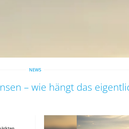
NEWS
, Zinsen – wie hängt das eigen
lmärkten