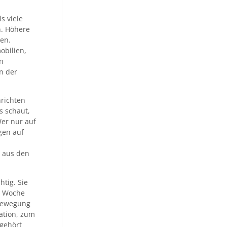
s viele
n. Höhere
en.
obilien,
n
n der
hrichten
s schaut,
Wer nur auf
ngen auf
n aus den
htig. Sie
n Woche
 Bewegung
uation, zum
 gehört