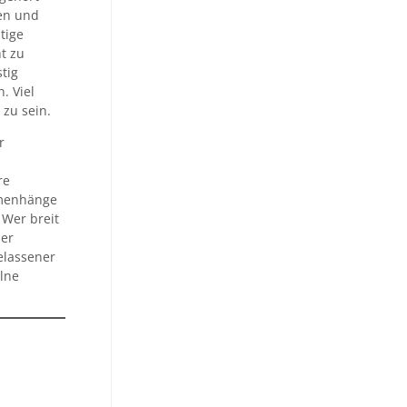
nen und
tige
t zu
tig
. Viel
 zu sein.
r
re
mmenhänge
 Wer breit
ner
elassener
elne