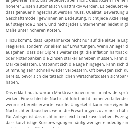
angewiesen sind. Das bedeutet aber nicht, dass Aktien in ein
höherer Zinsen automatisch unattraktiv werden. Es bedeutet vi
dass genauer hingeschaut werden muss. Qualität, Bewertung 
Geschäftsmodell gewinnen an Bedeutung. Nicht jede Aktie reagi
auf steigende Zinsen. Und nicht jedes Unternehmen leidet in g
Maße unter höheren Kosten.
Hinzu kommt, dass Kapitalmärkte nicht nur auf die aktuelle La
reagieren, sondern vor allem auf Erwartungen. Wenn Anleger 
ausgehen, dass der Ölpreis weiter steigt, die Inflation hartnäcki
oder Notenbanken die Zinsen stärker anheben müssen, kann di
Märkte belasten. Entspannt sich die Lage hingegen, kann sich d
Stimmung sehr schnell wieder verbessern. Oft bewegen sich Ku
bereits, bevor sich die tatsächlichen Wirtschaftsdaten sichtbar
haben.
Das erklärt auch, warum Marktreaktionen manchmal widersprü
wirken. Eine schlechte Nachricht führt nicht immer zu fallende
wenn sie bereits erwartet wurde. Umgekehrt kann eine eigentli
Nachricht enttäuschen, wenn die Erwartungen zuvor noch höh
Für Anleger ist das nicht immer leicht nachzuvollziehen. Es zeig
dass kurzfristige Kursbewegungen häufig weniger eindeutig sind