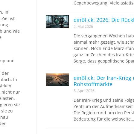
Gegenbewegung: Viele asiatis
n. In
Ziel ist
einBlick: 2026: Die Rüc
erung
5. Mai 2026
ob und wie
Die vergangenen Wochen hab
e
einmal mehr gezeigt, wie sch
können. Noch Ende März stan
ganz im Zeichen des Iran-Krie
ump und
Sorge, dass geopolitische S
d der
einBlick: Der Iran-Krieg
nfach. In
Rohstoffmärkte
wirken
8. April 2026
 nicht nur
elasten.
Der Iran-Krieg und seine Folg
gieren sie
Zentrum der Aufmerksamkeit s
 sie zu
Die Region rund um den Persis
Genau
Bedeutung für die weltweite…
 den