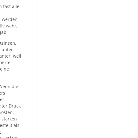
 fast alle
, werden
tiv wahr,
gab.
tzinsen,
 unter
nter, weil
tierte
 eine
 Wenn die
ers
er
nter Druck
kosten.
 starken
stellt als
g