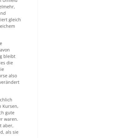
em Umfeld
elmehr,
und
ert gleich
leichem
ge
davon
g bleibt
es die
ie
rse also
 verändert
chlich
n Kursen,
ch gute
er waren.
t aber,
, als sie