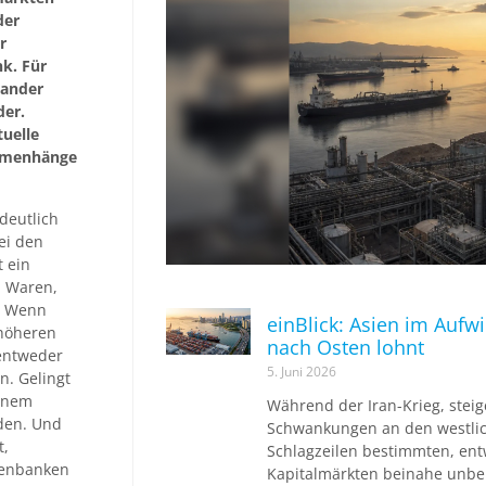
der
r
k. Für
nander
der.
tuelle
ammenhänge
 deutlich
ei den
t ein
n Waren,
n. Wenn
einBlick: Asien im Aufw
 höheren
nach Osten lohnt
entweder
5. Juni 2026
n. Gelingt
einem
Während der Iran-Krieg, steig
den. Und
Schwankungen an den westlic
t,
Schlagzeilen bestimmten, ent
tenbanken
Kapitalmärkten beinahe unbe