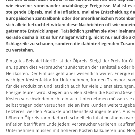
wie einzelne, voneinander unabhängige Ereignisse. Mal ist es 
steigende Ölpreis, mal die Inflation, mal eine Entscheidung de
Europäischen Zentralbank oder der amerikanischen Notenban
sich allein betrachtet wirken diese Nachrichten oft wie vonei
getrennte Entwicklungen. Tatsächlich greifen sie aber ineinan
Gerade deshalb ist es für Anleger wichtig, nicht nur auf die ak
Schlagzeile zu schauen, sondern die dahinterliegenden Zus
zu verstehen.
Ein gutes Beispiel hierfür ist der Ölpreis. Steigt der Preis für Öl
an, spüren dies Verbraucher zunächst an der Tankstelle oder b
Heizkosten. Der Einfluss geht aber wesentlich weiter. Energie is
wichtiger Kostenfaktor für Unternehmen, für den Transport vo
für die Produktion und letztlich auch für viele Dienstleistunge
Energie teurer wird, steigen an vielen Stellen die Kosten.Diese
Kosten verschwinden nicht einfach. Unternehmen müssen sie 
selbst tragen oder versuchen, sie an ihre Kunden weiterzugebe
Letzteres, werden Produkte und Dienstleistungen teurer. Aus 
höheren Ölpreis kann dadurch schnell ein Inflationsthema wer
Inflation betrifft am Ende jeden: Verbraucher verlieren Kaufkraf
Unternehmen müssen mit höheren Kosten kalkulieren und No