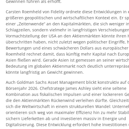
Gewinnen führen als erhofft.
Carsten Roemheld von Fidelity ordnete diese Entwicklungen in 
größeren geopolitischen und wirtschaftlichen Kontext ein. Er s
einer „Zeitenwende“ an den Kapitalmärkten, die sich weniger i
Schlagzeilen, sondern vielmehr in langfristigen Verschiebungen
Vormachtstellung der USA an den Aktienmärkten könnte ihren
überschritten haben, nicht zuletzt wegen politischer Eingriffe, 
Bewertungen und eines schwächeren Dollars aus europäischer 
Roemheld rechnet damit, dass künftig mehr Kapital nach Euro
Asien fließen wird. Gerade Asien ist gemessen an seiner wirtsc
Bedeutung im globalen Aktienmarkt noch deutlich unterrepräse
könnte langfristig an Gewicht gewinnen.
Auch Goldman Sachs Asset Management blickt konstruktiv auf 
Börsenjahr 2026. Chefstratege James Ashley sieht eine seltene
Kombination aus fiskalischen Impulsen und einer lockereren Gel
die den Aktienmärkten Rückenwind verleihen dürfte. Gleichzeit
sich die Weltwirtschaft in einem strukturellen Wandel: Unter
orientieren sich weg von maximaler Effizienz hin zu mehr Stabili
sichern Lieferketten ab und investieren massiv in Energie und
Digitalisierung. Diese Entwicklung erfordert hohe Investitione