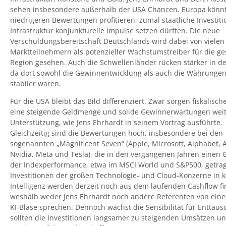
sehen insbesondere außerhalb der USA Chancen. Europa könn
niedrigeren Bewertungen profitieren, zumal staatliche Investiti
Infrastruktur konjunkturelle Impulse setzen dürften. Die neue
Verschuldungsbereitschaft Deutschlands wird dabei von vielen
Marktteilnehmern als potenzieller Wachstumstreiber für die g
Region gesehen. Auch die Schwellenländer rücken stärker in de
da dort sowohl die Gewinnentwicklung als auch die Währungen
stabiler waren.
Für die USA bleibt das Bild differenziert. Zwar sorgen fiskalisch
eine steigende Geldmenge und solide Gewinnerwartungen weit
Unterstützung, wie Jens Ehrhardt in seinem Vortrag ausführte.
Gleichzeitig sind die Bewertungen hoch, insbesondere bei den
sogenannten „Magnificent Seven“ (Apple, Microsoft, Alphabet,
Nvidia, Meta und Tesla), die in den vergangenen Jahren einen G
der Indexperformance, etwa im MSCI World und S&P500, getra
Investitionen der großen Technologie- und Cloud-Konzerne in k
Intelligenz werden derzeit noch aus dem laufenden Cashflow fi
weshalb weder Jens Ehrhardt noch andere Referenten von eine
KI-Blase sprechen. Dennoch wächst die Sensibilität für Enttäu
sollten die Investitionen langsamer zu steigenden Umsätzen u