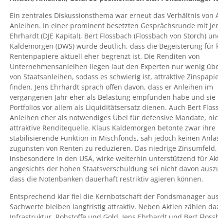
Ein zentrales Diskussionsthema war erneut das Verhältnis von 
Anleihen. In einer prominent besetzten Gesprächsrunde mit Je
Ehrhardt (DJE Kapital), Bert Flossbach (Flossbach von Storch) u
Kaldemorgen (DWS) wurde deutlich, dass die Begeisterung für 
Rentenpapiere aktuell eher begrenzt ist. Die Renditen von
Unternehmensanleihen liegen laut den Experten nur wenig üb
von Staatsanleihen, sodass es schwierig ist, attraktive Zinspapi
finden. Jens Ehrhardt sprach offen davon, dass er Anleihen im
vergangenen Jahr eher als Belastung empfunden habe und sie 
Portfolios vor allem als Liquiditätsersatz dienen. Auch Bert Flos
Anleihen eher als notwendiges Übel für defensive Mandate, nic
attraktive Renditequelle. Klaus Kaldemorgen betonte zwar ihre
stabilisierende Funktion in Mischfonds, sah jedoch keinen Anlas
zugunsten von Renten zu reduzieren. Das niedrige Zinsumfeld,
insbesondere in den USA, wirke weiterhin unterstützend für Ak
angesichts der hohen Staatsverschuldung sei nicht davon aus
dass die Notenbanken dauerhaft restriktiv agieren können.
Entsprechend klar fiel die Kernbotschaft der Fondsmanager aus
Sachwerte bleiben langfristig attraktiv. Neben Aktien zählen d
Infrastruktur, Rohstoffe und Gold. Jens Ehrhardt und Bert Flos