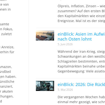
te von
Ölpreis, Inflation, Zinsen – wi
onen in
zusammen? Auf den ersten Bli
den Kapitalmärkten wie einz
Ereignisse. Mal ist es der ste
esamte
n Fokus,
einBlick: Asien im Aufw
 zuletzt
nach Osten lohnt
5. Juni 2026
e Anreize,
Während der Iran-Krieg, steig
erhin für
Schwankungen an den westlic
Schlagzeilen bestimmten, ent
Kapitalmärkten beinahe unbe
 Amazon,
Gegenbewegung: Viele asiatis
roßteil
gen haben.
ünstliche
einBlick: 2026: Die Rüc
nanziert,
5. Mai 2026
r akuten
schungen,
Die vergangenen Wochen hab
nd
einmal mehr gezeigt, wie sch