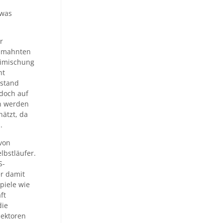
twas
r
, mahnten
eimischung
ht
estand
edoch auf
n werden
ätzt, da
.
von
lbstläufer.
S-
er damit
piele wie
ft
die
Sektoren