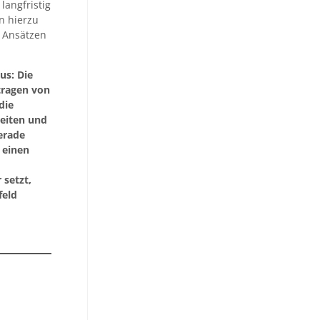
langfristig
n hierzu
n Ansätzen
us: Die
tragen von
die
heiten und
erade
 einen
 setzt,
feld