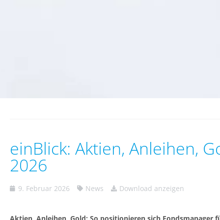
einBlick: Aktien, Anleihen, 
2026
9. Februar 2026
News
Download anzeigen
Aktien, Anleihen, Gold: So positionieren sich Fondsmanager f