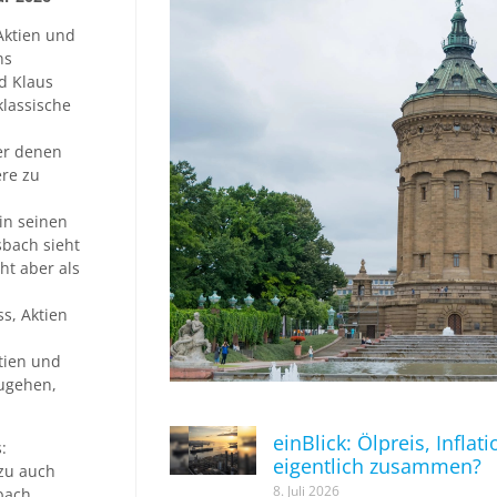
Aktien und
ns
nd Klaus
klassische
er denen
ere zu
in seinen
sbach sieht
ht aber als
s, Aktien
tien und
zugehen,
einBlick: Ölpreis, Inflat
:
eigentlich zusammen?
azu auch
8. Juli 2026
sbach