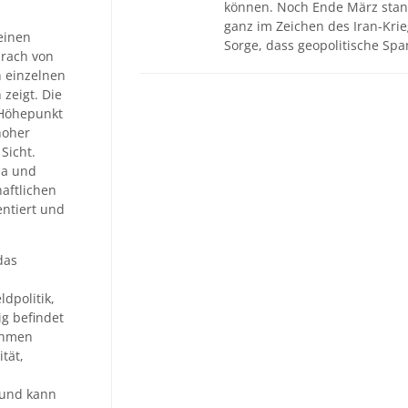
können. Noch Ende März stan
ganz im Zeichen des Iran-Krie
einen
Sorge, dass geopolitische S
prach von
n einzelnen
 zeigt. Die
 Höhepunkt
hoher
Sicht.
pa und
haftlichen
ntiert und
das
dpolitik,
ig befindet
nehmen
tät,
n und kann