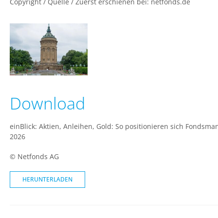
Copyright / Quelle / Zuerst erschienen bei:
netfonds.de
Download
einBlick: Aktien, Anleihen, Gold: So positionieren sich Fondsma
2026
© Netfonds AG
HERUNTERLADEN