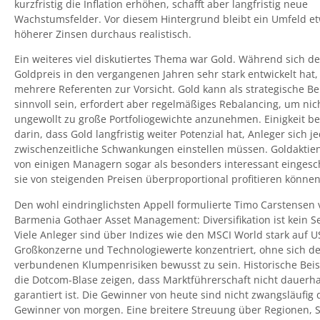
kurzfristig die Inflation erhöhen, schafft aber langfristig neue
Wachstumsfelder. Vor diesem Hintergrund bleibt ein Umfeld e
höherer Zinsen durchaus realistisch.
Ein weiteres viel diskutiertes Thema war Gold. Während sich de
Goldpreis in den vergangenen Jahren sehr stark entwickelt hat
mehrere Referenten zur Vorsicht. Gold kann als strategische B
sinnvoll sein, erfordert aber regelmäßiges Rebalancing, um nic
ungewollt zu große Portfoliogewichte anzunehmen. Einigkeit b
darin, dass Gold langfristig weiter Potenzial hat, Anleger sich j
zwischenzeitliche Schwankungen einstellen müssen. Goldaktie
von einigen Managern sogar als besonders interessant eingesch
sie von steigenden Preisen überproportional profitieren können
Den wohl eindringlichsten Appell formulierte Timo Carstensen 
Barmenia Gothaer Asset Management: Diversifikation ist kein Se
Viele Anleger sind über Indizes wie den MSCI World stark auf U
Großkonzerne und Technologiewerte konzentriert, ohne sich d
verbundenen Klumpenrisiken bewusst zu sein. Historische Beis
die Dotcom-Blase zeigen, dass Marktführerschaft nicht dauerha
garantiert ist. Die Gewinner von heute sind nicht zwangsläufig 
Gewinner von morgen. Eine breitere Streuung über Regionen, 