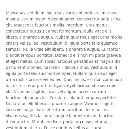
Maecenas sed diam eget risus varius blandit sit amet non
magna. Lorem ipsum dolor sit amet, consectetur adipiscing
elit. Maecenas faucibus mollis interdum. Cras mattis
consectetur purus sit amet fermentum. Nulla vitae elit
libero, a pharetra augue. Nullam quis risus eget urna mollis
ornare vel eu leo. Vestibulum id ligula porta felis euismod
semper. Nulla vitae elit libero, a pharetra augue. Curabitur
blandit tempus porttitor. Donec id elit non mi porta gravida
at eget metus. Cum sociis natoque penatibus et magnis dis
parturient montes, nascetur ridiculus mus. Vestibulum id
ligula porta felis euismod semper. Nullam quis risus eget
urna mollis ornare vel eu leo. Duis mollis, est non commodo
luctus, nisi erat porttitor ligula, eget lacinia odio sem nec
elit. Vivamus sagittis lacus vel augue laoreet rutrum
faucibus dolor auctor. Curabitur blandit tempus porttitor.
Nulla vitae elit libero, a pharetra augue. Vivamus sagittis
lacus vel augue laoreet rutrum faucibus dolor auctor.
Vivamus sagittis lacus vel augue laoreet rutrum faucibus
dolor auctor. Morbi leo risus, porta ac consectetur ac,
vestibulum at eros. Fusce dapibus, tellus ac cursus