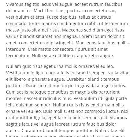
Vivamus sagittis lacus vel augue laoreet rutrum faucibus
dolor auctor. Morbi leo risus, porta ac consectetur ac,
vestibulum at eros. Fusce dapibus, tellus ac cursus
commodo, tortor mauris condimentum nibh, ut fermentum
massa justo sit amet risus. Maecenas sed diam eget risus
varius blandit sit amet non magna. Lorem ipsum dolor sit
amet, consectetur adipiscing elit. Maecenas faucibus mollis
interdum. Cras mattis consectetur purus sit amet
fermentum. Nulla vitae elit libero, a pharetra augue.
Nullam quis risus eget urna mollis ornare vel eu leo.
Vestibulum id ligula porta felis euismod semper. Nulla vitae
elit libero, a pharetra augue. Curabitur blandit tempus
porttitor. Donec id elit non mi porta gravida at eget metus.
Cum sociis natoque penatibus et magnis dis parturient
montes, nascetur ridiculus mus. Vestibulum id ligula porta
felis euismod semper. Nullam quis risus eget urna mollis
ornare vel eu leo. Duis mollis, est non commodo luctus, nisi
erat porttitor ligula, eget lacinia odio sem nec elit. Vivamus
sagittis lacus vel augue laoreet rutrum faucibus dolor
auctor. Curabitur blandit tempus porttitor. Nulla vitae elit
libero, a pharetra augue. Vivamus sagittis lacus vel augue